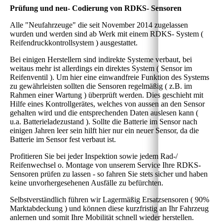
Prüfung und neu- C
odierung
von RDKS- Sensoren
Alle "Neufahrzeuge" die seit November 2014 zugelassen
wurden und werden sind ab Werk mit einem RDKS- System (
Reifendruckkontrollsystem ) ausgestattet.
Bei einigen Herstellern sind indirekte Systeme verbaut, bei
weitaus mehr ist allerdings ein direktes System ( Sensor im
Reifenventil ). Um hier eine einwandfreie Funktion des Systems
zu gewährleisten sollten die Sensoren regelmäßig ( z.B. im
Rahmen einer Wartung ) überprüft werden. Dies geschieht mit
Hilfe eines Kontrollgerätes, welches von aussen an den Sensor
gehalten wird und die entsprechenden Daten auslesen kann (
u.a. Batterieladezustand ). Sollte die Batterie im Sensor nach
einigen Jahren leer sein hilft hier nur ein neuer Sensor, da die
Batterie im Sensor fest verbaut ist.
Profitieren Sie bei jeder Inspektion sowie jedem Rad-/
Reifenwechsel o. Montage von unserem Service Ihre RDKS-
Sensoren prüfen zu lassen - so fahren Sie stets sicher und haben
keine unvorhergesehenen Ausfälle zu befürchten.
Selbstverständlich führen wir Lagermäßig Ersatzsensoren ( 90%
Marktabdeckung ) und können diese kurzfristig an Ihr Fahrzeug
anlernen und somit Ihre Mobilität schnell wieder herstellen.